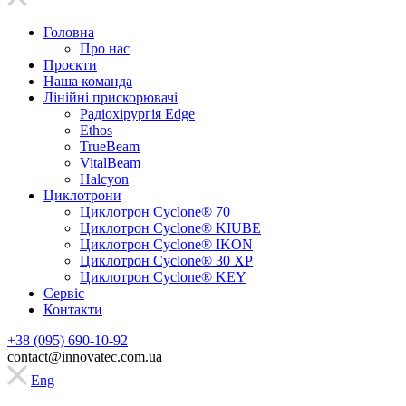
Головна
Про нас
Проєкти
Наша команда
Лінійні прискорювачі
Радіохірургія Edge
Ethos
TrueBeam
VitalBeam
Halcyon
Циклотрони
Циклотрон Cyclone® 70
Циклотрон Cyclone® KIUBE
Циклотрон Cyclone® IKON
Циклотрон Cyclone® 30 XP
Циклотрон Cyclone® KEY
Сервic
Контакти
+38 (095) 690-10-92
contact@innovatec.com.ua
Eng