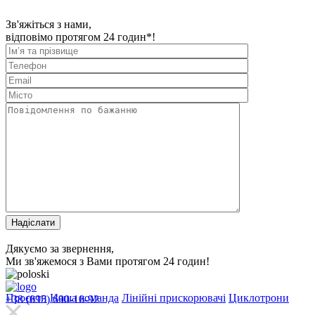
Зв'яжіться з нами,
відповімо протягом 24 годин*!
Дякуємо за звернення,
Ми зв'яжемося з Вами протягом 24 годин!
Проєкти
Наша команда
Лінійні прискорювачі
Циклотрони
+38 (095) 690-10-92