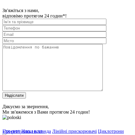
Зв'яжіться з нами,
відповімо протягом 24 годин*!
Дякуємо за звернення,
Ми зв'яжемося з Вами протягом 24 годин!
Проєкти
Наша команда
Лінійні прискорювачі
Циклотрони
+38 (095) 690-10-92