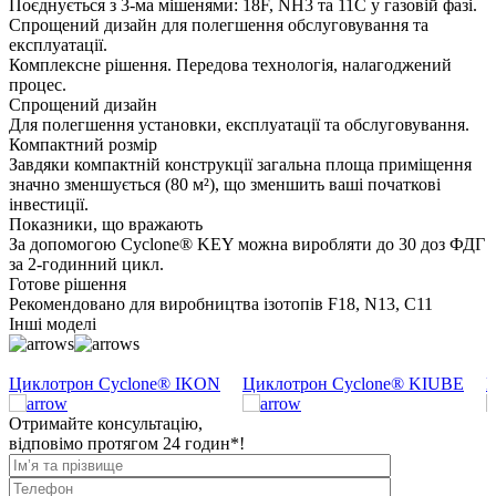
Поєднується з 3-ма мішенями: 18F, NH3 та 11C у газовій фазі.
Спрощений дизайн для полегшення обслуговування та
експлуатації.
Комплексне рішення. Передова технологія, налагоджений
процес.
Спрощений дизайн
Для полегшення установки, експлуатації та обслуговування.
Компактний розмір
Завдяки компактній конструкції загальна площа приміщення
значно зменшується (80 м²), що зменшить ваші початкові
інвестиції.
Показники, що вражають
За допомогою Cyclone® KEY можна виробляти до 30 доз ФДГ
за 2-годинний цикл.
Готове рішення
Рекомендовано для виробництва ізотопів F18, N13, C11
Інші моделі
Циклотрон Cyclone® IKON
Циклотрон Cyclone® KIUBE
Ц
Отримайте консультацію,
відповімо протягом 24 годин*!