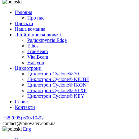
Головна
Про нас
Проєкти
Наша команда
Лінійні прискорювачі
Радіохірургія Edge
Ethos
TrueBeam
VitalBeam
Halcyon
Циклотрони
Циклотрон Cyclone® 70
Циклотрон Cyclone® KIUBE
Циклотрон Cyclone® IKON
Циклотрон Cyclone® 30 XP
Циклотрон Cyclone® KEY
Сервic
Контакти
+38 (095) 690-10-92
contact@innovatec.com.ua
Eng