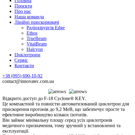
Головна
Проєкти
Про нас
Наша команда
Лінійні прискорювачі
Радіохірургія Edge
Ethos
TrueBeam
VitalBeam
Halcyon
Циклотрони
Сервic
Контакти
+38 (095) 690-10-92
contact@innovatec.com.ua
Відкрито доступ до F-18 Cyclone® KEY.
Це компактний та повністю автоматизований циклотрон для
прискорення протонів до 9,2 МеВ, що забезпечує просте та
ефективне виробництво кількох ізотопів.
Він займає мінімальну площу серед усіх циклотронів
медичного призначення, тому зручний у встановленні та
експлуатації.